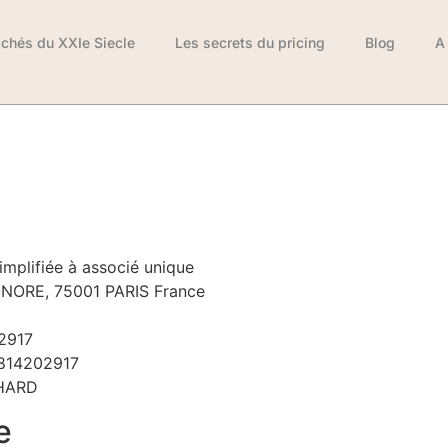
chés du XXIe Siecle
Les secrets du pricing
Blog
A
mplifiée à associé unique
NORE, 75001 PARIS France
2917
814202917
HARD
e