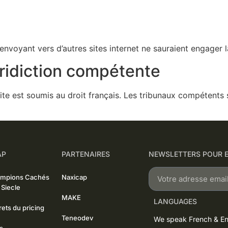
envoyant vers d’autres sites internet ne sauraient engager la
juridiction compétente
e site est soumis au droit français. Les tribunaux compétents
AP
PARTENAIRES
NEWSLETTERS POUR E
ampions Cachés
Naxicap
 Siecle
MAKE
LANGUAGES
ets du pricing
Teneodev
We speak French & En
s